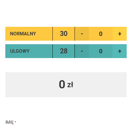
30
NORMALNY
28
ULGOWY
0
zł
IMIĘ