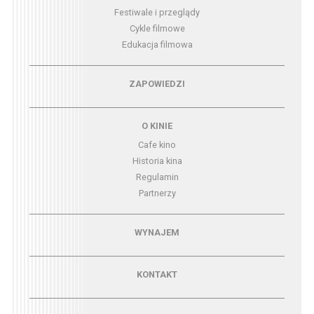
Festiwale i przeglądy
Cykle filmowe
Edukacja filmowa
Menu - zapowiedzi
ZAPOWIEDZI
Menu - o kinie
O KINIE
Cafe kino
Historia kina
Regulamin
Partnerzy
Menu - wynajem
WYNAJEM
Menu - kontakt
KONTAKT