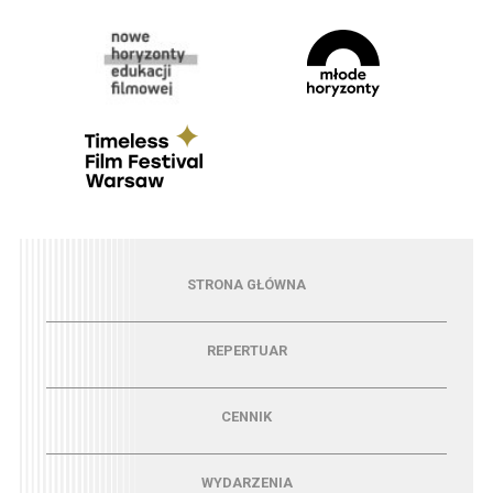
Menu - strona główna
STRONA GŁÓWNA
Menu - repertuar
REPERTUAR
Menu - cennik
CENNIK
Menu - wydarzenia
WYDARZENIA