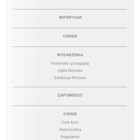
Menu - repertuar
REPERTUAR
Menu - cennik
CENNIK
Menu - wydarzenia
WYDARZENIA
Festiwale i przeglądy
Cykle filmowe
Edukacja filmowa
Menu - zapowiedzi
ZAPOWIEDZI
Menu - o kinie
O KINIE
Cafe kino
Historia kina
Regulamin