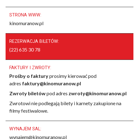
STRONA WWW:
kinomuranow.pl
REZERWACJA BILETÓW:
(22) 635 30 78
FAKTURY I ZWROTY:
Prośby o faktury
prosimy kierować pod
adres
faktury@kinomuranow.pl
Zwroty biletów
pod adres
zwroty@kinomuranow.pl
Zwrotowi nie podlegają bilety i karnety zakupione na
filmy festiwalowe.
WYNAJEM SAL:
wynajem@kinomuranow.pl