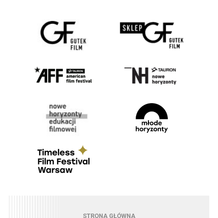
Menu - strona główna
STRONA GŁÓWNA