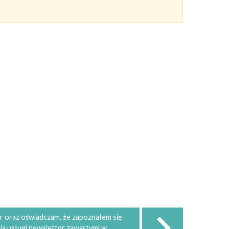
 oraz oświadczam, że zapoznałem się
ia usługi newsletter zawartymi w