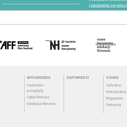
regulaminie serwisu
 - cennik
Menu - wydarzenia
Menu - zapowiedzi
Menu - o
K
WYDARZENIA
ZAPOWIEDZI
O KINIE
Festiwale i
Cafe kino
przeglądy
Historia kina
Cykle filmowe
Regulamin
Edukacja filmowa
Partnerzy