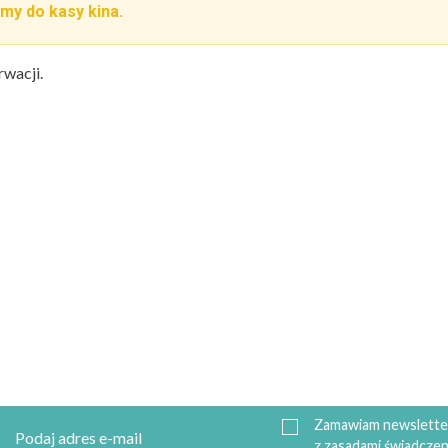
my do kasy kina.
rwacji.
Zamawiam newsletter
z zasadami świadczen