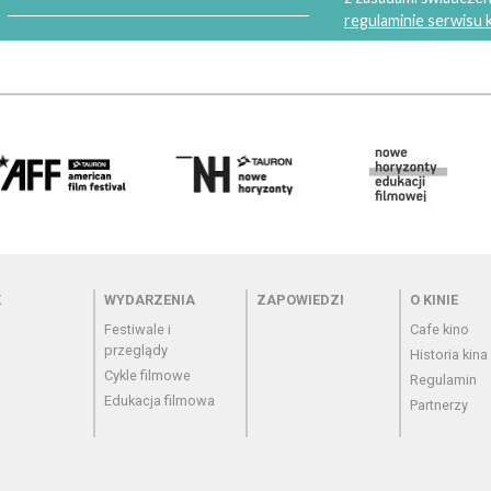
regulaminie serwisu
 - cennik
Menu - wydarzenia
Menu - zapowiedzi
Menu - o
K
WYDARZENIA
ZAPOWIEDZI
O KINIE
Festiwale i
Cafe kino
przeglądy
Historia kina
Cykle filmowe
Regulamin
Edukacja filmowa
Partnerzy