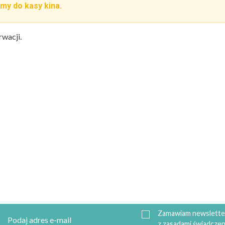
my do kasy kina.
rwacji.
Zamawiam newsletter
z zasadami świadczen