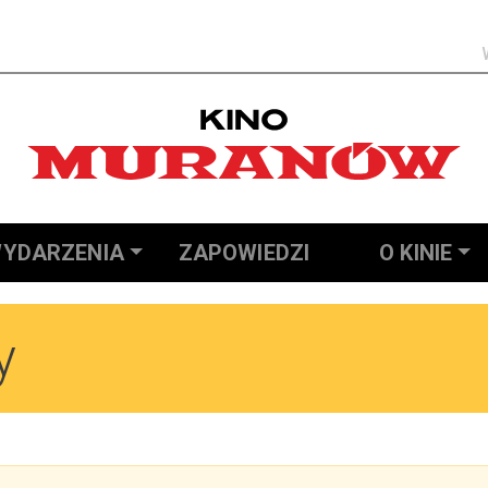
Szukaj
YDARZENIA
ZAPOWIEDZI
O KINIE
y