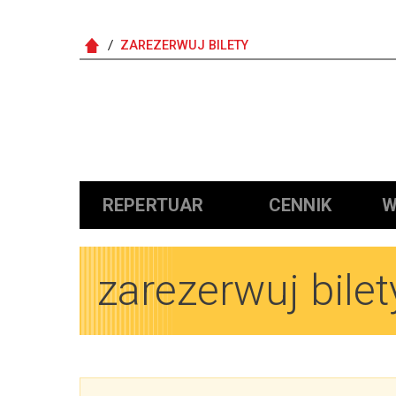
ZAREZERWUJ BILETY
Główna nawigacja
REPERTUAR
CENNIK
W
zarezerwuj bilet