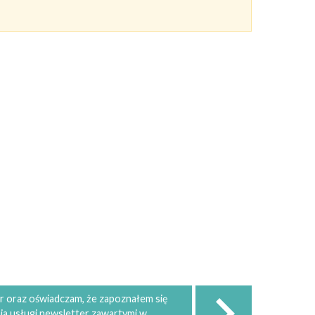
 oraz oświadczam, że zapoznałem się
ia usługi newsletter zawartymi w