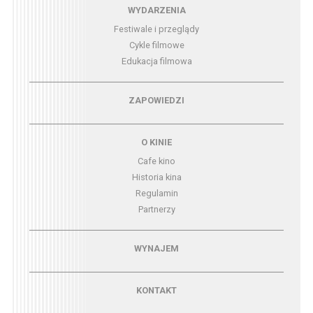
Menu - wydarzenia
WYDARZENIA
Festiwale i przeglądy
Cykle filmowe
Edukacja filmowa
Menu - zapowiedzi
ZAPOWIEDZI
Menu - o kinie
O KINIE
Cafe kino
Historia kina
Regulamin
Partnerzy
Menu - wynajem
WYNAJEM
Menu - kontakt
KONTAKT