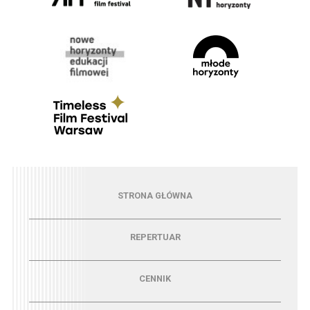
Menu - strona główna
STRONA GŁÓWNA
Menu - repertuar
REPERTUAR
Menu - cennik
CENNIK