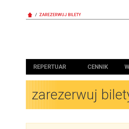
ZAREZERWUJ BILETY
Główna nawigacja
REPERTUAR
CENNIK
W
zarezerwuj bilet