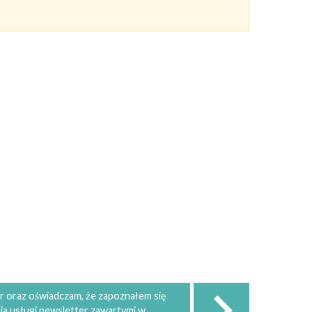
 oraz oświadczam, że zapoznałem się
ia usługi newsletter zawartymi w