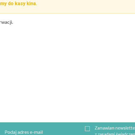
my do kasy kina.
rwacji.
Zamawiam newsletter
z zasadami świadczen