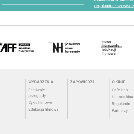
regulaminie serwisu
 - cennik
Menu - wydarzenia
Menu - zapowiedzi
Menu - o
K
WYDARZENIA
ZAPOWIEDZI
O KINIE
Festiwale i
Cafe kino
przeglądy
Historia kina
Cykle filmowe
Regulamin
Edukacja filmowa
Partnerzy