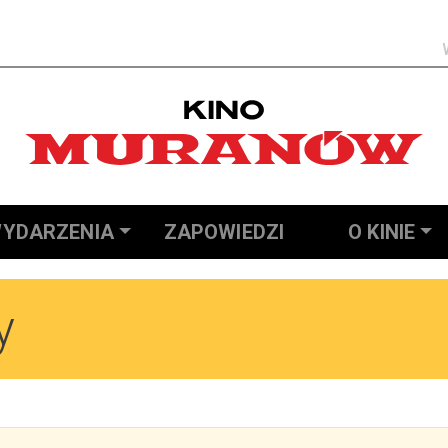
Szukaj
YDARZENIA
ZAPOWIEDZI
O KINIE
y