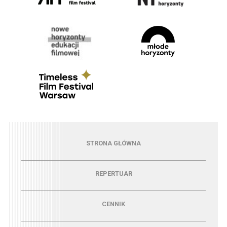
Menu - strona główna
STRONA GŁÓWNA
Menu - repertuar
REPERTUAR
Menu - cennik
CENNIK