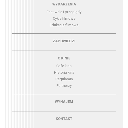
Menu - wydarzenia
WYDARZENIA
Festiwale i przeglądy
Cykle filmowe
Edukacja filmowa
Menu - zapowiedzi
ZAPOWIEDZI
Menu - o kinie
O KINIE
Cafe kino
Historia kina
Regulamin
Partnerzy
Menu - wynajem
WYNAJEM
Menu - kontakt
KONTAKT