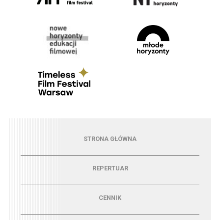
Menu - strona główna
STRONA GŁÓWNA
Menu - repertuar
REPERTUAR
Menu - cennik
CENNIK