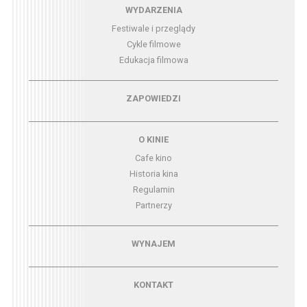
Menu - wydarzenia
WYDARZENIA
Festiwale i przeglądy
Cykle filmowe
Edukacja filmowa
Menu - zapowiedzi
ZAPOWIEDZI
Menu - o kinie
O KINIE
Cafe kino
Historia kina
Regulamin
Partnerzy
Menu - wynajem
WYNAJEM
Menu - kontakt
KONTAKT