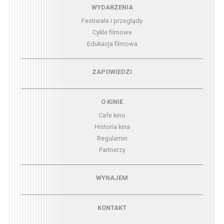
Menu - wydarzenia
WYDARZENIA
Festiwale i przeglądy
Cykle filmowe
Edukacja filmowa
Menu - zapowiedzi
ZAPOWIEDZI
Menu - o kinie
O KINIE
Cafe kino
Historia kina
Regulamin
Partnerzy
Menu - wynajem
WYNAJEM
Menu - kontakt
KONTAKT