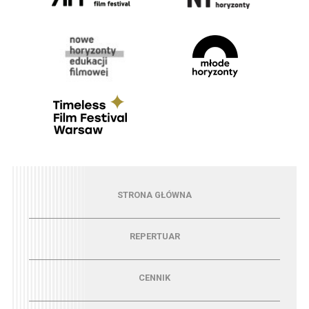
Menu - strona główna
STRONA GŁÓWNA
Menu - repertuar
REPERTUAR
Menu - cennik
CENNIK