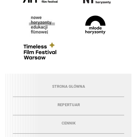
Menu - strona główna
STRONA GŁÓWNA
Menu - repertuar
REPERTUAR
Menu - cennik
CENNIK