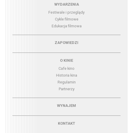
Menu - wydarzenia
WYDARZENIA
Festiwale i przeglądy
Cykle filmowe
Edukacja filmowa
Menu - zapowiedzi
ZAPOWIEDZI
Menu - o kinie
O KINIE
Cafe kino
Historia kina
Regulamin
Partnerzy
Menu - wynajem
WYNAJEM
Menu - kontakt
KONTAKT