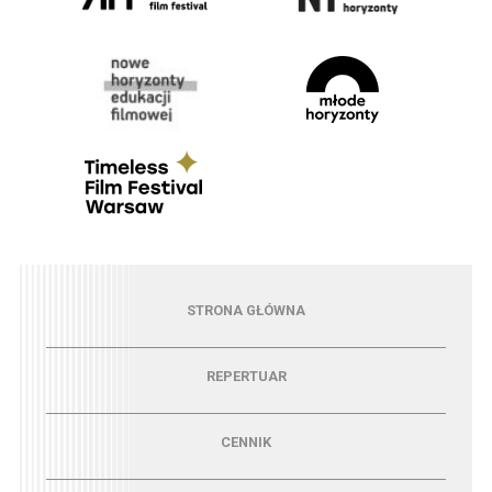
Menu - strona główna
STRONA GŁÓWNA
Menu - repertuar
REPERTUAR
Menu - cennik
CENNIK