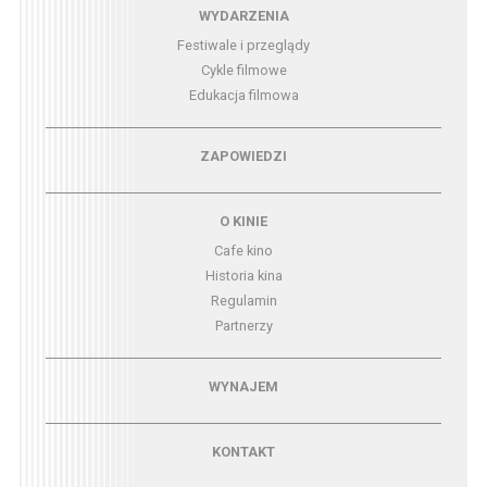
Menu - wydarzenia
WYDARZENIA
Festiwale i przeglądy
Cykle filmowe
Edukacja filmowa
Menu - zapowiedzi
ZAPOWIEDZI
Menu - o kinie
O KINIE
Cafe kino
Historia kina
Regulamin
Partnerzy
Menu - wynajem
WYNAJEM
Menu - kontakt
KONTAKT