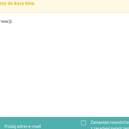
my do kasy kina.
rwacji.
Zamawiam newsletter
z zasadami świadczen