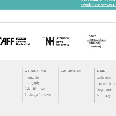
regulaminie serwisu
 - cennik
Menu - wydarzenia
Menu - zapowiedzi
Menu - o
K
WYDARZENIA
ZAPOWIEDZI
O KINIE
Festiwale i
Cafe kino
przeglądy
Historia kina
Cykle filmowe
Regulamin
Edukacja filmowa
Partnerzy