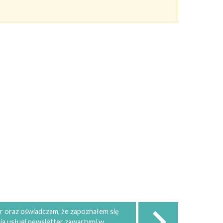
 oraz oświadczam, że zapoznałem się
ia usługi newsletter zawartymi w