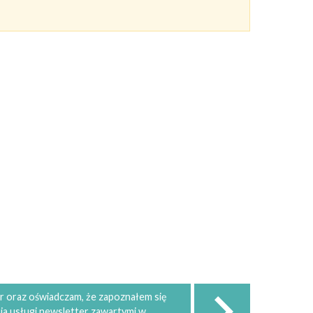
 oraz oświadczam, że zapoznałem się
ia usługi newsletter zawartymi w