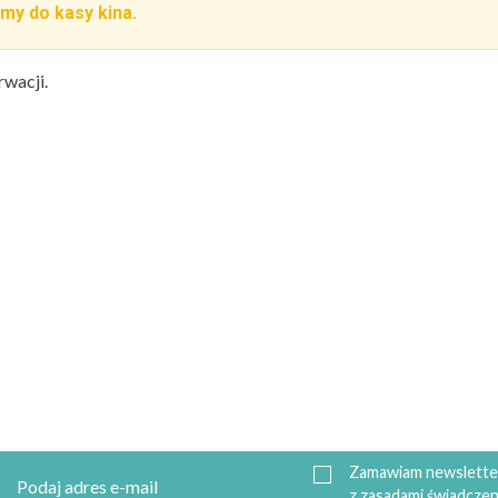
my do kasy kina.
rwacji.
Zamawiam newsletter
z zasadami świadczen