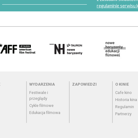
regulaminie serwisu
 - cennik
Menu - wydarzenia
Menu - zapowiedzi
Menu - o
K
WYDARZENIA
ZAPOWIEDZI
O KINIE
Festiwale i
Cafe kino
przeglądy
Historia kina
Cykle filmowe
Regulamin
Edukacja filmowa
Partnerzy