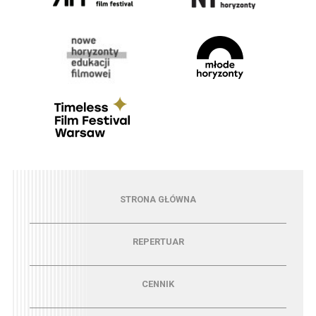
Menu - strona główna
STRONA GŁÓWNA
Menu - repertuar
REPERTUAR
Menu - cennik
CENNIK