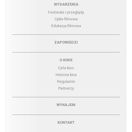
Menu - wydarzenia
WYDARZENIA
Festiwale i przeglądy
Cykle filmowe
Edukacja filmowa
Menu - zapowiedzi
ZAPOWIEDZI
Menu - o kinie
O KINIE
Cafe kino
Historia kina
Regulamin
Partnerzy
Menu - wynajem
WYNAJEM
Menu - kontakt
KONTAKT