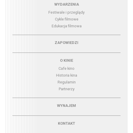
Menu - wydarzenia
WYDARZENIA
Festiwale i przeglądy
Cykle filmowe
Edukacja filmowa
Menu - zapowiedzi
ZAPOWIEDZI
Menu - o kinie
O KINIE
Cafe kino
Historia kina
Regulamin
Partnerzy
Menu - wynajem
WYNAJEM
Menu - kontakt
KONTAKT