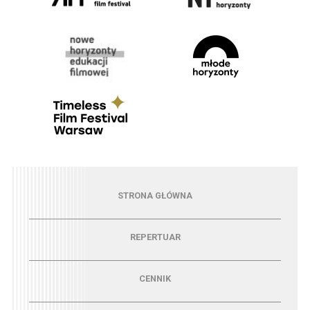
Menu - strona główna
STRONA GŁÓWNA
Menu - repertuar
REPERTUAR
Menu - cennik
CENNIK