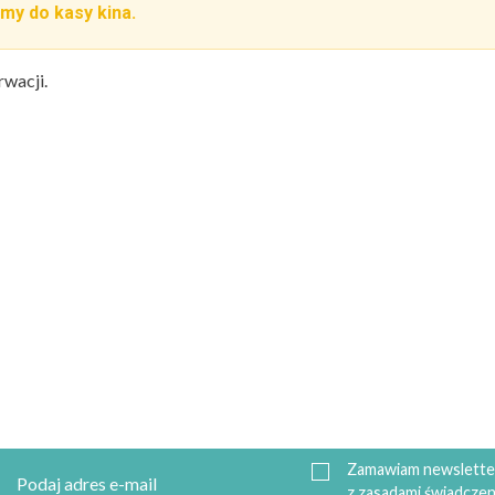
my do kasy kina.
rwacji.
Zamawiam newsletter
z zasadami świadczen