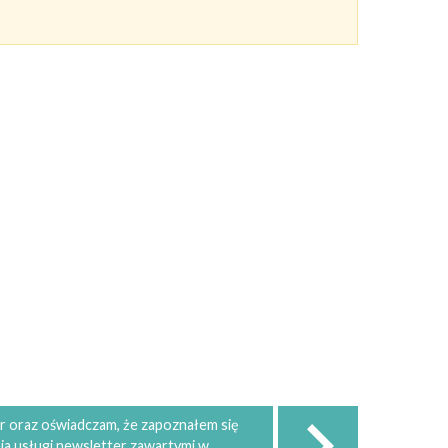
 oraz oświadczam, że zapoznałem się
ia usługi newsletter zawartymi w