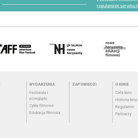
regulaminie serwisu
 - cennik
Menu - wydarzenia
Menu - zapowiedzi
Menu - o
K
WYDARZENIA
ZAPOWIEDZI
O KINIE
Festiwale i
Cafe kino
przeglądy
Historia kina
Cykle filmowe
Regulamin
Edukacja filmowa
Partnerzy