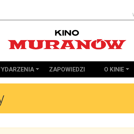
Szukaj
YDARZENIA
ZAPOWIEDZI
O KINIE
y