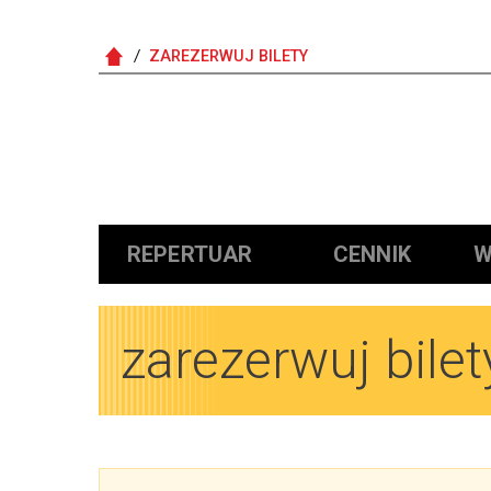
ZAREZERWUJ BILETY
Główna nawigacja
REPERTUAR
CENNIK
W
zarezerwuj bilet