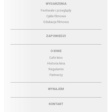
Menu - wydarzenia
WYDARZENIA
Festiwale i przeglądy
Cykle filmowe
Edukacja filmowa
Menu - zapowiedzi
ZAPOWIEDZI
Menu - o kinie
O KINIE
Cafe kino
Historia kina
Regulamin
Partnerzy
Menu - wynajem
WYNAJEM
Menu - kontakt
KONTAKT