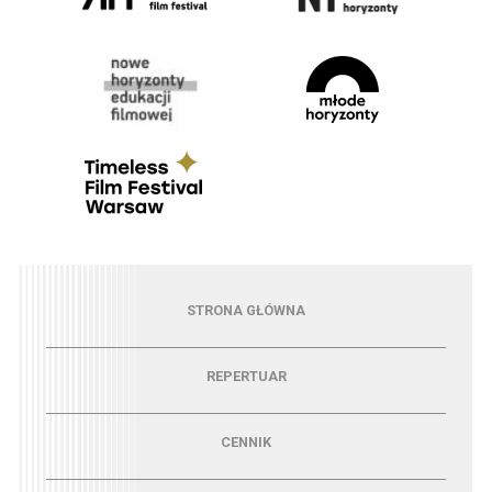
Menu - strona główna
STRONA GŁÓWNA
Menu - repertuar
REPERTUAR
Menu - cennik
CENNIK