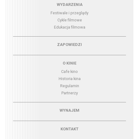
Menu - wydarzenia
WYDARZENIA
Festiwale i przeglądy
Cykle filmowe
Edukacja filmowa
Menu - zapowiedzi
ZAPOWIEDZI
Menu - o kinie
O KINIE
Cafe kino
Historia kina
Regulamin
Partnerzy
Menu - wynajem
WYNAJEM
Menu - kontakt
KONTAKT