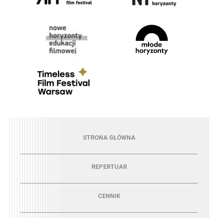
Menu - strona główna
STRONA GŁÓWNA
Menu - repertuar
REPERTUAR
Menu - cennik
CENNIK