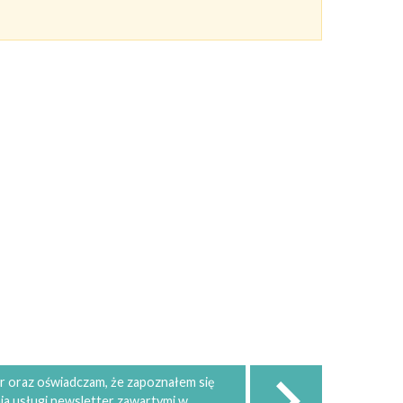
 oraz oświadczam, że zapoznałem się
ia usługi newsletter zawartymi w