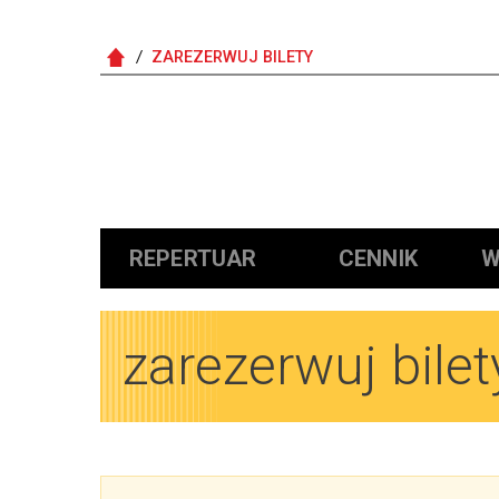
ZAREZERWUJ BILETY
Główna nawigacja
REPERTUAR
CENNIK
W
zarezerwuj bilet