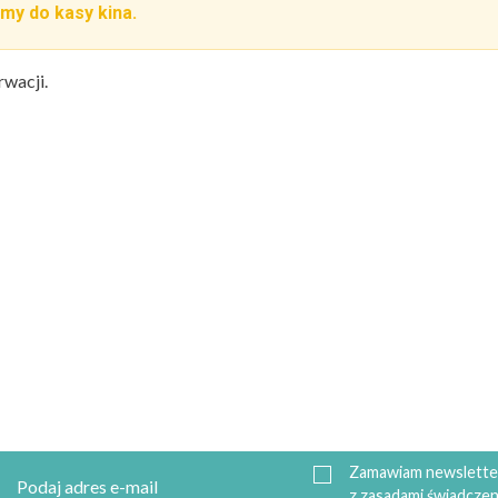
my do kasy kina.
rwacji.
Zamawiam newsletter
z zasadami świadczen