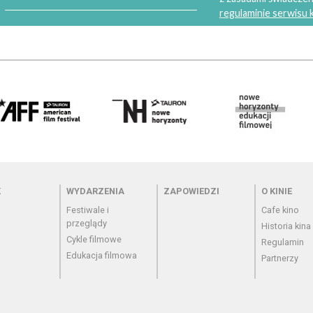
regulaminie serwisu
 - cennik
Menu - wydarzenia
Menu - zapowiedzi
Menu - o
K
WYDARZENIA
ZAPOWIEDZI
O KINIE
Festiwale i
Cafe kino
przeglądy
Historia kina
Cykle filmowe
Regulamin
Edukacja filmowa
Partnerzy