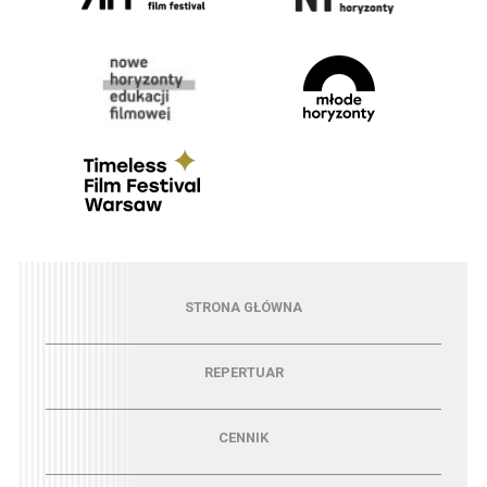
Menu - strona główna
STRONA GŁÓWNA
Menu - repertuar
REPERTUAR
Menu - cennik
CENNIK