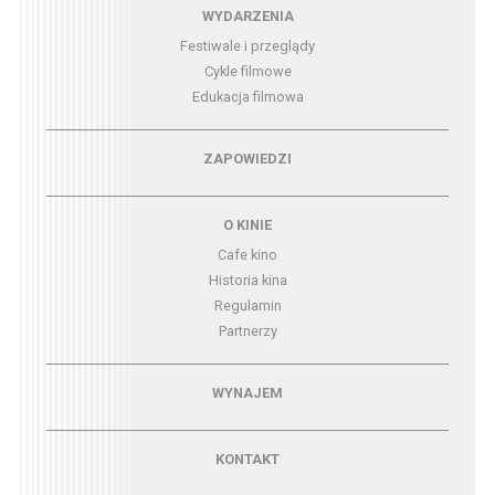
Menu - wydarzenia
WYDARZENIA
Festiwale i przeglądy
Cykle filmowe
Edukacja filmowa
Menu - zapowiedzi
ZAPOWIEDZI
Menu - o kinie
O KINIE
Cafe kino
Historia kina
Regulamin
Partnerzy
Menu - wynajem
WYNAJEM
Menu - kontakt
KONTAKT