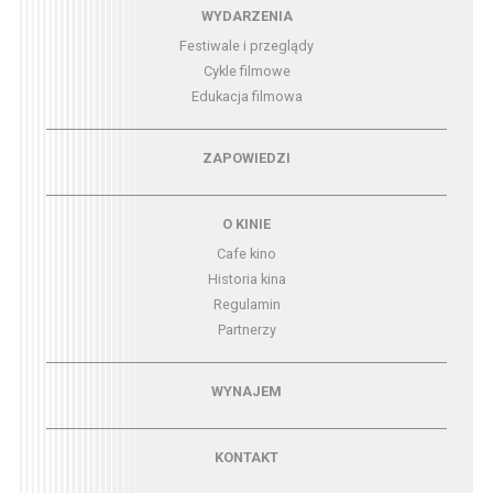
Menu - wydarzenia
WYDARZENIA
Festiwale i przeglądy
Cykle filmowe
Edukacja filmowa
Menu - zapowiedzi
ZAPOWIEDZI
Menu - o kinie
O KINIE
Cafe kino
Historia kina
Regulamin
Partnerzy
Menu - wynajem
WYNAJEM
Menu - kontakt
KONTAKT