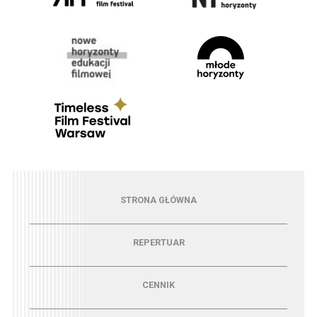
Menu - strona główna
STRONA GŁÓWNA
Menu - repertuar
REPERTUAR
Menu - cennik
CENNIK