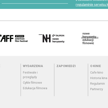
regulaminie serwisu
 - cennik
Menu - wydarzenia
Menu - zapowiedzi
Menu - o
K
WYDARZENIA
ZAPOWIEDZI
O KINIE
Festiwale i
Cafe kino
przeglądy
Historia kina
Cykle filmowe
Regulamin
Edukacja filmowa
Partnerzy