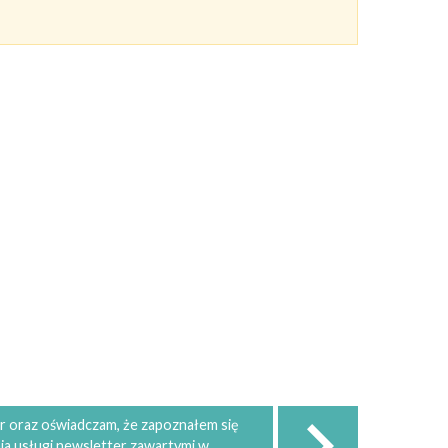
 oraz oświadczam, że zapoznałem się
ia usługi newsletter zawartymi w