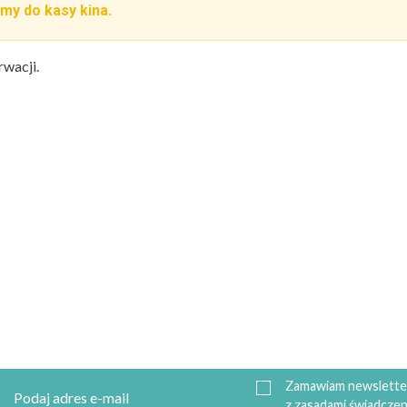
my do kasy kina.
rwacji.
Zamawiam newsletter
z zasadami świadczen