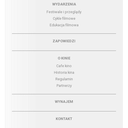
Menu - wydarzenia
WYDARZENIA
Festiwale i przeglądy
Cykle filmowe
Edukacja filmowa
Menu - zapowiedzi
ZAPOWIEDZI
Menu - o kinie
O KINIE
Cafe kino
Historia kina
Regulamin
Partnerzy
Menu - wynajem
WYNAJEM
Menu - kontakt
KONTAKT