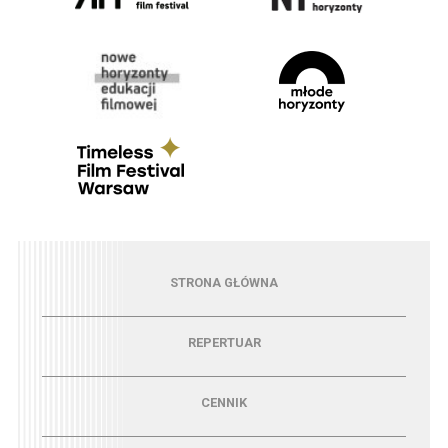
Menu - strona główna
STRONA GŁÓWNA
Menu - repertuar
REPERTUAR
Menu - cennik
CENNIK