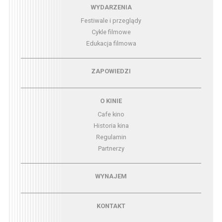
Menu - wydarzenia
WYDARZENIA
Festiwale i przeglądy
Cykle filmowe
Edukacja filmowa
Menu - zapowiedzi
ZAPOWIEDZI
Menu - o kinie
O KINIE
Cafe kino
Historia kina
Regulamin
Partnerzy
Menu - wynajem
WYNAJEM
Menu - kontakt
KONTAKT