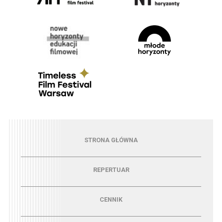
Menu - strona główna
STRONA GŁÓWNA
Menu - repertuar
REPERTUAR
Menu - cennik
CENNIK