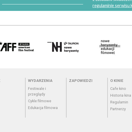
regulaminie serwisu
 - cennik
Menu - wydarzenia
Menu - zapowiedzi
Menu - o
K
WYDARZENIA
ZAPOWIEDZI
O KINIE
Festiwale i
Cafe kino
przeglądy
Historia kina
Cykle filmowe
Regulamin
Edukacja filmowa
Partnerzy