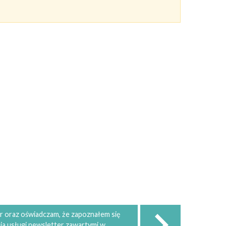
 oraz oświadczam, że zapoznałem się
ia usługi newsletter zawartymi w