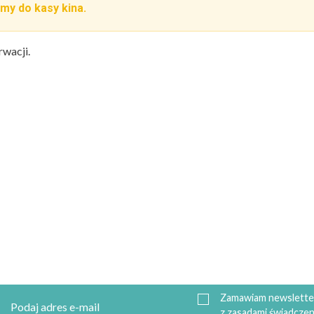
my do kasy kina.
rwacji.
Zamawiam newsletter
z zasadami świadczen