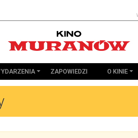
Szukaj
YDARZENIA
ZAPOWIEDZI
O KINIE
y