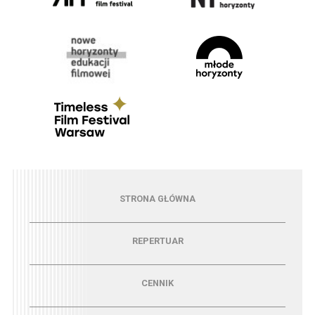
Menu - strona główna
STRONA GŁÓWNA
Menu - repertuar
REPERTUAR
Menu - cennik
CENNIK