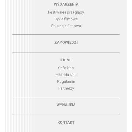
Menu - wydarzenia
WYDARZENIA
Festiwale i przeglądy
Cykle filmowe
Edukacja filmowa
Menu - zapowiedzi
ZAPOWIEDZI
Menu - o kinie
O KINIE
Cafe kino
Historia kina
Regulamin
Partnerzy
Menu - wynajem
WYNAJEM
Menu - kontakt
KONTAKT