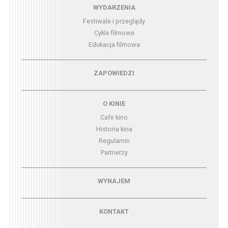
Menu - wydarzenia
WYDARZENIA
Festiwale i przeglądy
Cykle filmowe
Edukacja filmowa
Menu - zapowiedzi
ZAPOWIEDZI
Menu - o kinie
O KINIE
Cafe kino
Historia kina
Regulamin
Partnerzy
Menu - wynajem
WYNAJEM
Menu - kontakt
KONTAKT