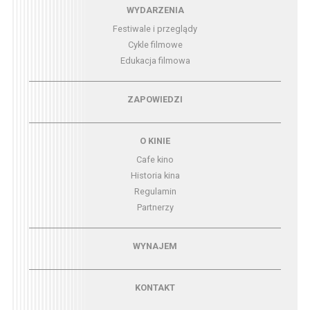
Menu - wydarzenia
WYDARZENIA
Festiwale i przeglądy
Cykle filmowe
Edukacja filmowa
Menu - zapowiedzi
ZAPOWIEDZI
Menu - o kinie
O KINIE
Cafe kino
Historia kina
Regulamin
Partnerzy
Menu - wynajem
WYNAJEM
Menu - kontakt
KONTAKT