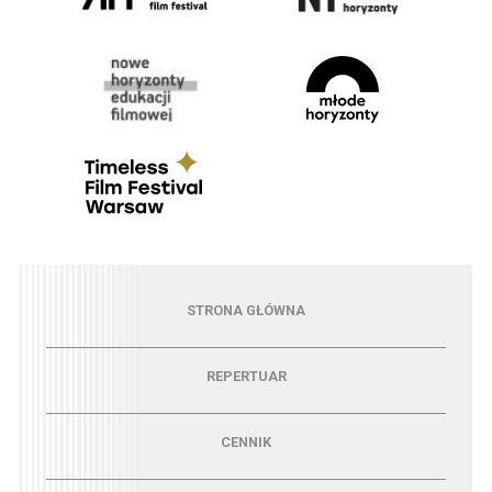
Menu - strona główna
STRONA GŁÓWNA
Menu - repertuar
REPERTUAR
Menu - cennik
CENNIK