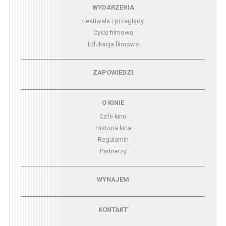
Menu - wydarzenia
WYDARZENIA
Festiwale i przeglądy
Cykle filmowe
Edukacja filmowa
Menu - zapowiedzi
ZAPOWIEDZI
Menu - o kinie
O KINIE
Cafe kino
Historia kina
Regulamin
Partnerzy
Menu - wynajem
WYNAJEM
Menu - kontakt
KONTAKT