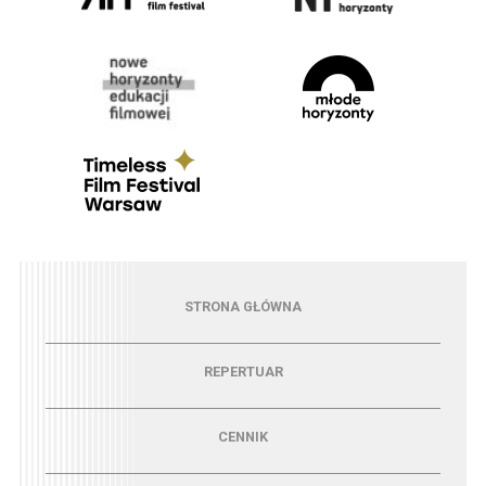
Menu - strona główna
STRONA GŁÓWNA
Menu - repertuar
REPERTUAR
Menu - cennik
CENNIK