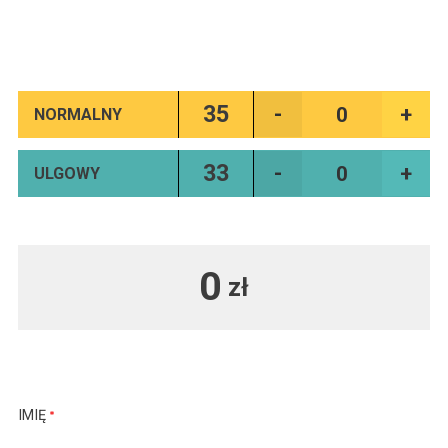
35
NORMALNY
33
ULGOWY
0
zł
IMIĘ