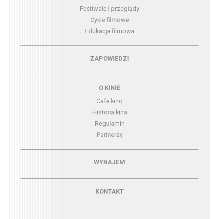
Festiwale i przeglądy
Cykle filmowe
Edukacja filmowa
Menu - zapowiedzi
ZAPOWIEDZI
Menu - o kinie
O KINIE
Cafe kino
Historia kina
Regulamin
Partnerzy
Menu - wynajem
WYNAJEM
Menu - kontakt
KONTAKT