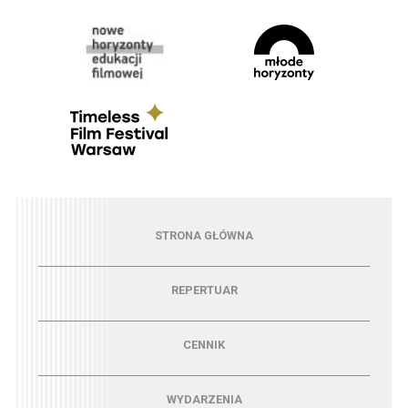
Menu - strona główna
STRONA GŁÓWNA
Menu - repertuar
REPERTUAR
Menu - cennik
CENNIK
Menu - wydarzenia
WYDARZENIA