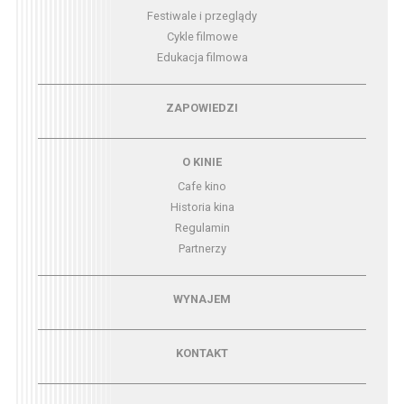
Festiwale i przeglądy
Cykle filmowe
Edukacja filmowa
Menu - zapowiedzi
ZAPOWIEDZI
Menu - o kinie
O KINIE
Cafe kino
Historia kina
Regulamin
Partnerzy
Menu - wynajem
WYNAJEM
Menu - kontakt
KONTAKT