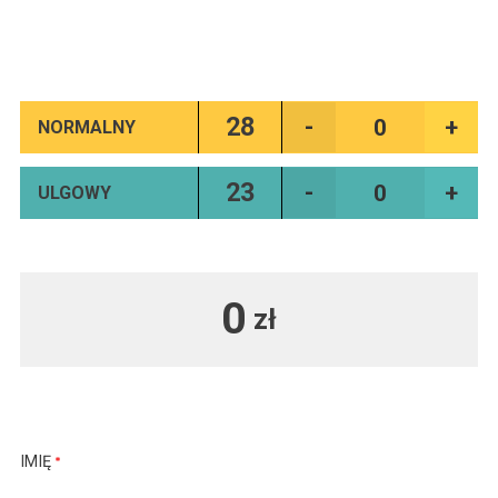
28
NORMALNY
23
ULGOWY
0
zł
IMIĘ