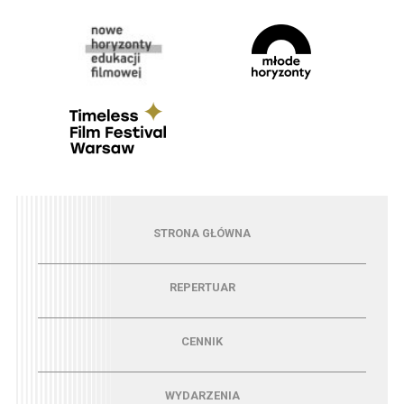
Menu - strona główna
STRONA GŁÓWNA
Menu - repertuar
REPERTUAR
Menu - cennik
CENNIK
Menu - wydarzenia
WYDARZENIA