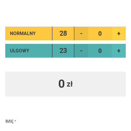
28
NORMALNY
23
ULGOWY
0
zł
IMIĘ