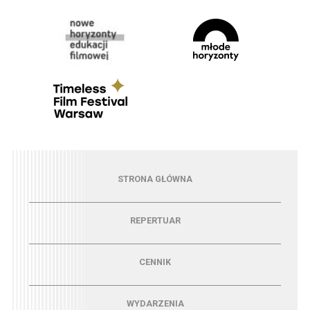
Menu - strona główna
STRONA GŁÓWNA
Menu - repertuar
REPERTUAR
Menu - cennik
CENNIK
Menu - wydarzenia
WYDARZENIA