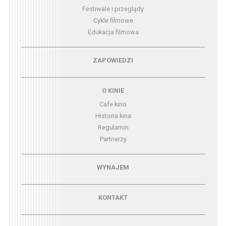
Festiwale i przeglądy
Cykle filmowe
Edukacja filmowa
Menu - zapowiedzi
ZAPOWIEDZI
Menu - o kinie
O KINIE
Cafe kino
Historia kina
Regulamin
Partnerzy
Menu - wynajem
WYNAJEM
Menu - kontakt
KONTAKT