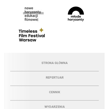
Menu - strona główna
STRONA GŁÓWNA
Menu - repertuar
REPERTUAR
Menu - cennik
CENNIK
Menu - wydarzenia
WYDARZENIA