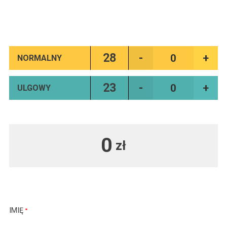
28
NORMALNY
23
ULGOWY
0
zł
IMIĘ