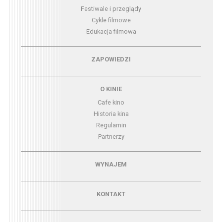
Festiwale i przeglądy
Cykle filmowe
Edukacja filmowa
Menu - zapowiedzi
ZAPOWIEDZI
Menu - o kinie
O KINIE
Cafe kino
Historia kina
Regulamin
Partnerzy
Menu - wynajem
WYNAJEM
Menu - kontakt
KONTAKT