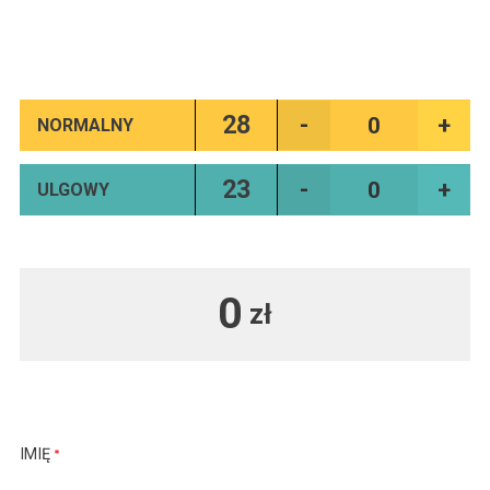
28
NORMALNY
23
ULGOWY
0
zł
IMIĘ