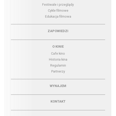
Festiwale i przeglądy
Cykle filmowe
Edukacja filmowa
Menu - zapowiedzi
ZAPOWIEDZI
Menu - o kinie
O KINIE
Cafe kino
Historia kina
Regulamin
Partnerzy
Menu - wynajem
WYNAJEM
Menu - kontakt
KONTAKT