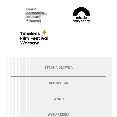
Menu - strona główna
STRONA GŁÓWNA
Menu - repertuar
REPERTUAR
Menu - cennik
CENNIK
Menu - wydarzenia
WYDARZENIA