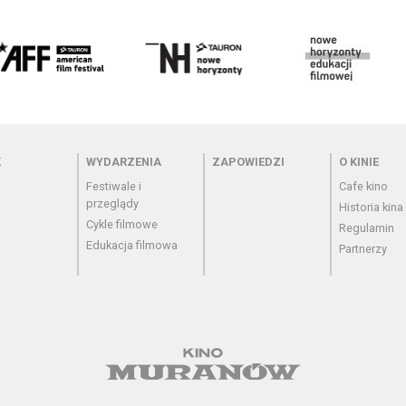
 - cennik
Menu - wydarzenia
Menu - zapowiedzi
Menu - o
K
WYDARZENIA
ZAPOWIEDZI
O KINIE
Festiwale i
Cafe kino
przeglądy
Historia kina
Cykle filmowe
Regulamin
Edukacja filmowa
Partnerzy