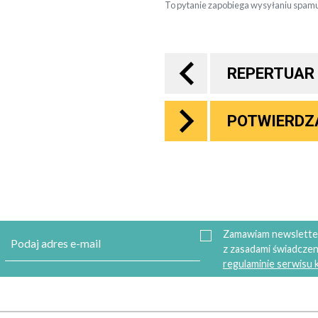
To pytanie zapobiega wysyłaniu spamu
REPERTUAR
POTWIERDZ
Zamawiam newsletter
z zasadami świadczen
regulaminie serwisu