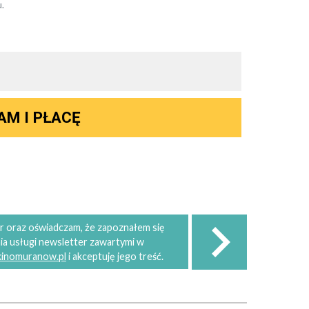
.
AM I PŁACĘ
 oraz oświadczam, że zapoznałem się
ia usługi newsletter zawartymi w
 kinomuranow.pl
i akceptuję jego treść.