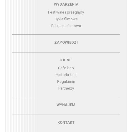
Menu - wydarzenia
WYDARZENIA
Festiwale i przeglądy
Cykle filmowe
Edukacja filmowa
Menu - zapowiedzi
ZAPOWIEDZI
Menu - o kinie
O KINIE
Cafe kino
Historia kina
Regulamin
Partnerzy
Menu - wynajem
WYNAJEM
Menu - kontakt
KONTAKT