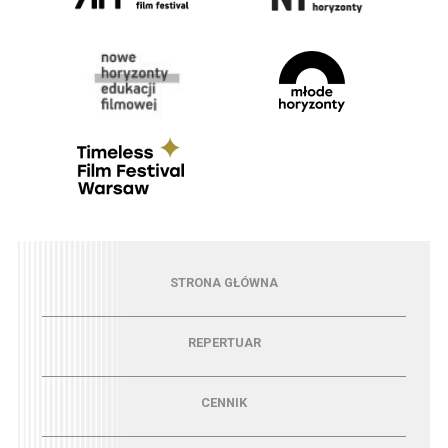
Menu - strona główna
STRONA GŁÓWNA
Menu - repertuar
REPERTUAR
Menu - cennik
CENNIK