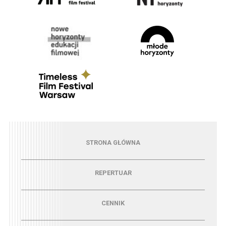
Menu - strona główna
STRONA GŁÓWNA
Menu - repertuar
REPERTUAR
Menu - cennik
CENNIK