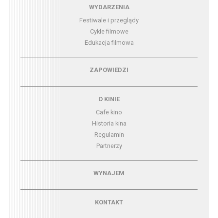
Menu - wydarzenia
WYDARZENIA
Festiwale i przeglądy
Cykle filmowe
Edukacja filmowa
Menu - zapowiedzi
ZAPOWIEDZI
Menu - o kinie
O KINIE
Cafe kino
Historia kina
Regulamin
Partnerzy
Menu - wynajem
WYNAJEM
Menu - kontakt
KONTAKT