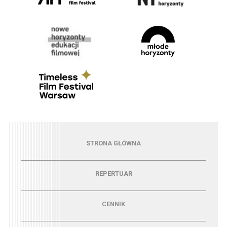
Menu - strona główna
STRONA GŁÓWNA
Menu - repertuar
REPERTUAR
Menu - cennik
CENNIK