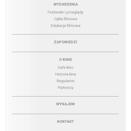
Menu - wydarzenia
WYDARZENIA
Festiwale i przeglądy
Cykle filmowe
Edukacja filmowa
Menu - zapowiedzi
ZAPOWIEDZI
Menu - o kinie
O KINIE
Cafe kino
Historia kina
Regulamin
Partnerzy
Menu - wynajem
WYNAJEM
Menu - kontakt
KONTAKT