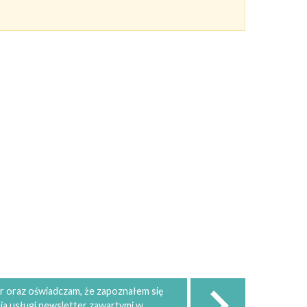
 oraz oświadczam, że zapoznałem się
ia usługi newsletter zawartymi w