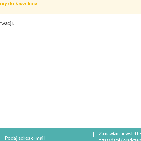
my do kasy kina.
rwacji.
Zamawiam newsletter
z zasadami świadczen