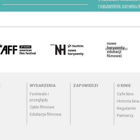
regulaminie serwisu
 - cennik
Menu - wydarzenia
Menu - zapowiedzi
Menu - o
K
WYDARZENIA
ZAPOWIEDZI
O KINIE
Festiwale i
Cafe kino
przeglądy
Historia kina
Cykle filmowe
Regulamin
Edukacja filmowa
Partnerzy