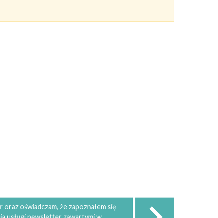
 oraz oświadczam, że zapoznałem się
ia usługi newsletter zawartymi w