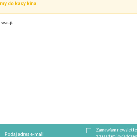
my do kasy kina.
rwacji.
Zamawiam newsletter
z zasadami świadczen