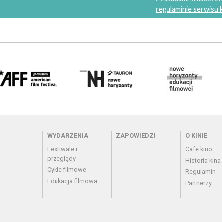
regulaminie serwisu
 - cennik
Menu - wydarzenia
Menu - zapowiedzi
Menu - o
K
WYDARZENIA
ZAPOWIEDZI
O KINIE
Festiwale i
Cafe kino
przeglądy
Historia kina
Cykle filmowe
Regulamin
Edukacja filmowa
Partnerzy