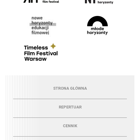
Menu - strona główna
STRONA GŁÓWNA
Menu - repertuar
REPERTUAR
Menu - cennik
CENNIK