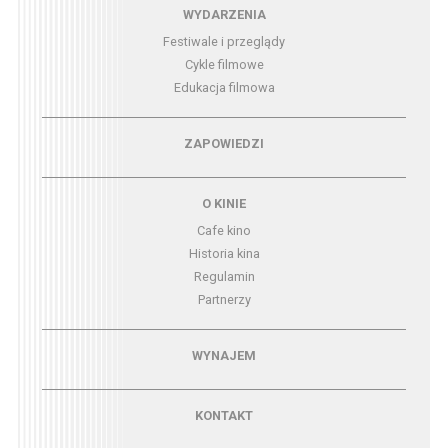
Menu - wydarzenia
WYDARZENIA
Festiwale i przeglądy
Cykle filmowe
Edukacja filmowa
Menu - zapowiedzi
ZAPOWIEDZI
Menu - o kinie
O KINIE
Cafe kino
Historia kina
Regulamin
Partnerzy
Menu - wynajem
WYNAJEM
Menu - kontakt
KONTAKT