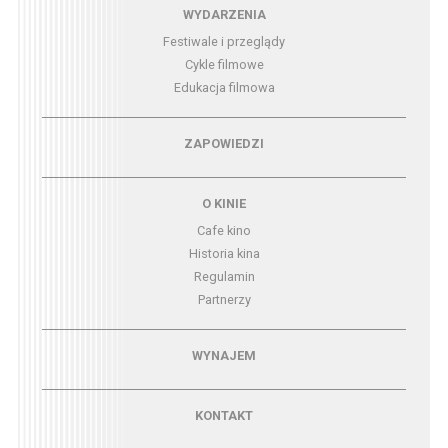
Menu - wydarzenia
WYDARZENIA
Festiwale i przeglądy
Cykle filmowe
Edukacja filmowa
Menu - zapowiedzi
ZAPOWIEDZI
Menu - o kinie
O KINIE
Cafe kino
Historia kina
Regulamin
Partnerzy
Menu - wynajem
WYNAJEM
Menu - kontakt
KONTAKT