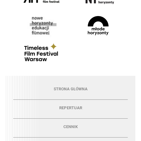
Menu - strona główna
STRONA GŁÓWNA
Menu - repertuar
REPERTUAR
Menu - cennik
CENNIK