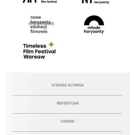
Menu - strona główna
STRONA GŁÓWNA
Menu - repertuar
REPERTUAR
Menu - cennik
CENNIK