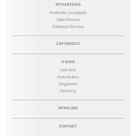
Menu - wydarzenia
WYDARZENIA
Festiwale i przeglądy
Cykle filmowe
Edukacja filmowa
Menu - zapowiedzi
ZAPOWIEDZI
Menu - o kinie
O KINIE
Cafe kino
Historia kina
Regulamin
Partnerzy
Menu - wynajem
WYNAJEM
Menu - kontakt
KONTAKT