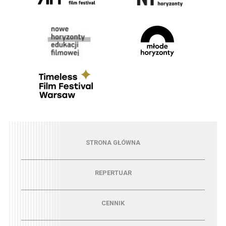
Menu - strona główna
STRONA GŁÓWNA
Menu - repertuar
REPERTUAR
Menu - cennik
CENNIK