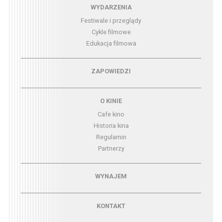
Menu - wydarzenia
WYDARZENIA
Festiwale i przeglądy
Cykle filmowe
Edukacja filmowa
Menu - zapowiedzi
ZAPOWIEDZI
Menu - o kinie
O KINIE
Cafe kino
Historia kina
Regulamin
Partnerzy
Menu - wynajem
WYNAJEM
Menu - kontakt
KONTAKT