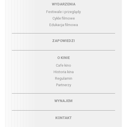
Menu - wydarzenia
WYDARZENIA
Festiwale i przeglądy
Cykle filmowe
Edukacja filmowa
Menu - zapowiedzi
ZAPOWIEDZI
Menu - o kinie
O KINIE
Cafe kino
Historia kina
Regulamin
Partnerzy
Menu - wynajem
WYNAJEM
Menu - kontakt
KONTAKT