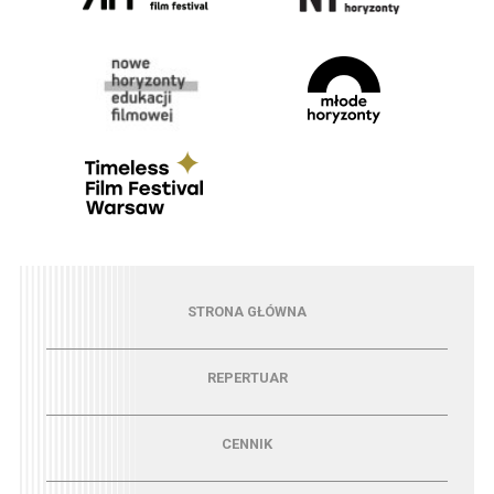
Menu - strona główna
STRONA GŁÓWNA
Menu - repertuar
REPERTUAR
Menu - cennik
CENNIK