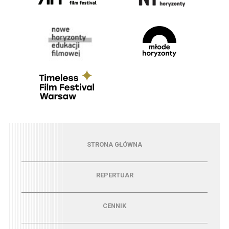
Menu - strona główna
STRONA GŁÓWNA
Menu - repertuar
REPERTUAR
Menu - cennik
CENNIK