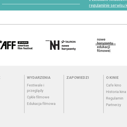
regulaminie serwisu
 - cennik
Menu - wydarzenia
Menu - zapowiedzi
Menu - o
K
WYDARZENIA
ZAPOWIEDZI
O KINIE
Festiwale i
Cafe kino
przeglądy
Historia kina
Cykle filmowe
Regulamin
Edukacja filmowa
Partnerzy