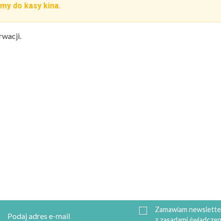
my do kasy kina.
rwacji.
Zamawiam newsletter
z zasadami świadczen