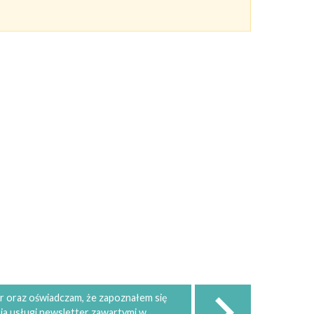
 oraz oświadczam, że zapoznałem się
ia usługi newsletter zawartymi w