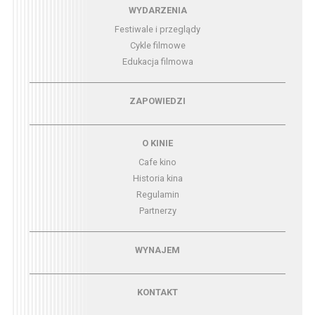
Menu - wydarzenia
WYDARZENIA
Festiwale i przeglądy
Cykle filmowe
Edukacja filmowa
Menu - zapowiedzi
ZAPOWIEDZI
Menu - o kinie
O KINIE
Cafe kino
Historia kina
Regulamin
Partnerzy
Menu - wynajem
WYNAJEM
Menu - kontakt
KONTAKT