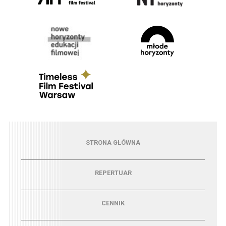
Menu - strona główna
STRONA GŁÓWNA
Menu - repertuar
REPERTUAR
Menu - cennik
CENNIK