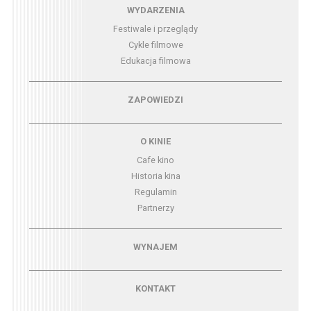
Menu - wydarzenia
WYDARZENIA
Festiwale i przeglądy
Cykle filmowe
Edukacja filmowa
Menu - zapowiedzi
ZAPOWIEDZI
Menu - o kinie
O KINIE
Cafe kino
Historia kina
Regulamin
Partnerzy
Menu - wynajem
WYNAJEM
Menu - kontakt
KONTAKT