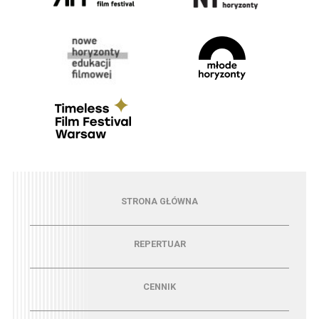
Menu - strona główna
STRONA GŁÓWNA
Menu - repertuar
REPERTUAR
Menu - cennik
CENNIK