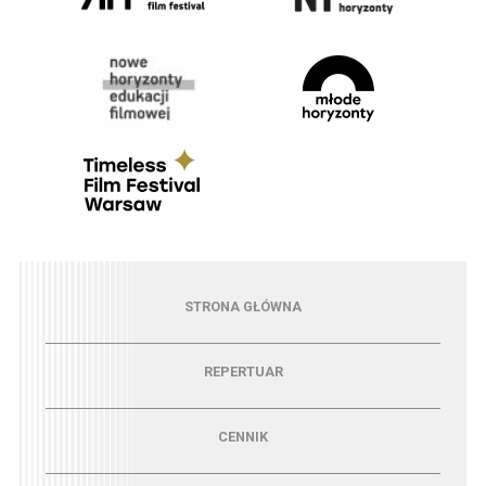
Menu - strona główna
STRONA GŁÓWNA
Menu - repertuar
REPERTUAR
Menu - cennik
CENNIK