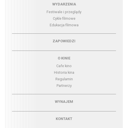
Menu - wydarzenia
WYDARZENIA
Festiwale i przeglądy
Cykle filmowe
Edukacja filmowa
Menu - zapowiedzi
ZAPOWIEDZI
Menu - o kinie
O KINIE
Cafe kino
Historia kina
Regulamin
Partnerzy
Menu - wynajem
WYNAJEM
Menu - kontakt
KONTAKT